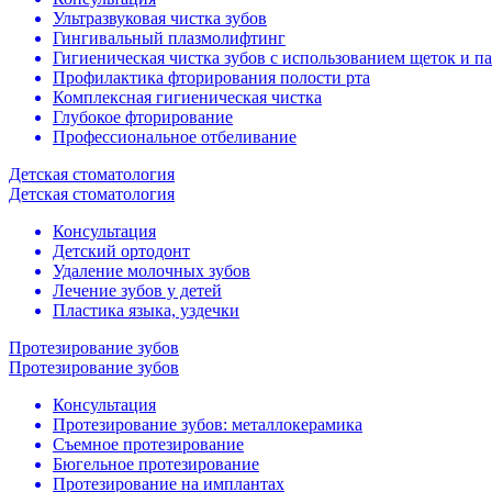
Ультразвуковая чистка зубов
Гингивальный плазмолифтинг
Гигиеническая чистка зубов с использованием щеток и па
Профилактика фторирования полости рта
Комплексная гигиеническая чистка
Глубокое фторирование
Профессиональное отбеливание
Детская стоматология
Детская стоматология
Консультация
Детский ортодонт
Удаление молочных зубов
Лечение зубов у детей
Пластика языка, уздечки
Протезирование зубов
Протезирование зубов
Консультация
Протезирование зубов: металлокерамика
Cъемное протезирование
Бюгельное протезирование
Протезирование на имплантах