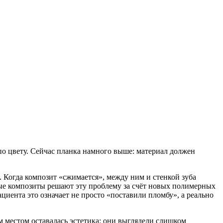
по цвету. Сейчас планка намного выше: материал должен
 Когда композит «сжимается», между ним и стенкой зуба
нные композиты решают эту проблему за счёт новых полимерных
циента это означает не просто «поставили пломбу», а реально
м местом оставалась эстетика: они выглядели слишком