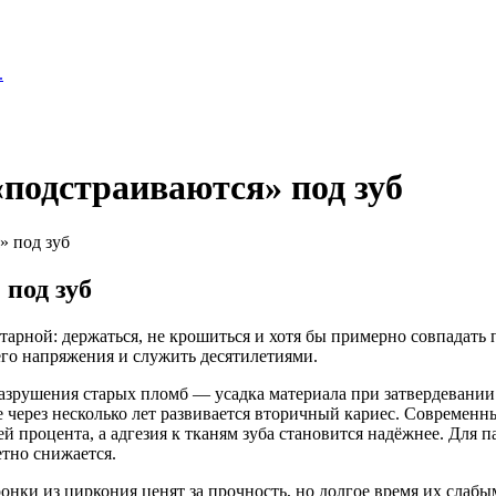
.
«подстраиваются» под зуб
» под зуб
под зуб
тарной: держаться, не крошиться и хотя бы примерно совпадать 
его напряжения и служить десятилетиями.
зрушения старых пломб — усадка материала при затвердевании.
же через несколько лет развивается вторичный кариес. Совреме
 процента, а адгезия к тканям зуба становится надёжнее. Для па
етно снижается.
нки из циркония ценят за прочность, но долгое время их слабы