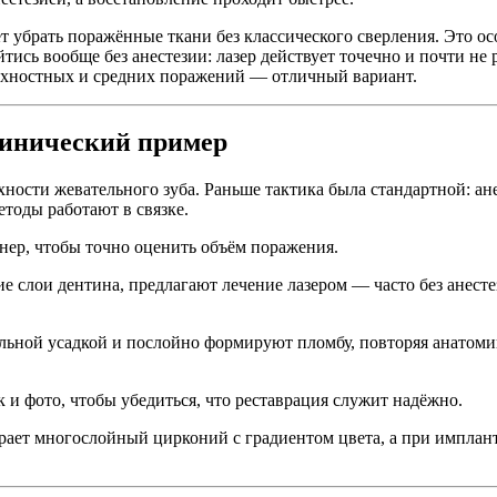
ет убрать поражённые ткани без классического сверления. Это о
тись вообще без анестезии: лазер действует точечно и почти не
ерхностных и средних поражений — отличный вариант.
клинический пример
ности жевательного зуба. Раньше тактика была стандартной: ан
етоды работают в связке.
нер, чтобы точно оценить объём поражения.
ие слои дентина, предлагают лечение лазером — часто без анесте
ьной усадкой и послойно формируют пломбу, повторяя анатомию
 и фото, чтобы убедиться, что реставрация служит надёжно.
бирает многослойный цирконий с градиентом цвета, а при импла