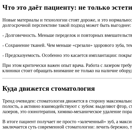
Что это даёт пациенту: не только эстет
Новые материалы и технологии стоят дороже, и это нормально: 
долгосрочной перспективе такой подход может быть выгоднее:
- Долговечность. Меньше переделок и повторных вмешательств
- Сохранение тканей. Чем меньше «срезали» здорового зуба, те
- Предсказуемость. Особенно это касается имплантации: по
При этом критически важен опыт врача. Работа с лазером тре
клиники стоит обращать внимание не только на наличие обору
Куда движется стоматология
Тренд очевиден: стоматология движется в сторону максимальн
полость, а активно взаимодействуют с зубом: выделяют фтор,
лазеров, это озонотерапия, химико-механическое удаление пора
В итоге пациент получает не просто «залеченный» зуб, а мак
заключается суть современной стоматологии: лечить бережно, т