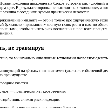
 Новые поколения циркониевых блоков устроены как «слоёный пи
 крае. В результате коронка не выглядит как «колпачок», а по
е: разница с соседними зубами практически незаметна.
иживление импланта — это не только про хирургическую техни
ый буквально «приглашает» костную ткань расти и плотно обво
нентами, чтобы снизить риск воспаления и повысить процент 
лечения.
ь, не травмируя
венно, то минимально инвазивные технологии позволяют сделат
манипуляций на дёснах: гингивэктомия (удаление избыточной дес
ько преимуществ:
соседние участки.
осудов — практически нет кровотечения.
воздействия, снижая риск инфекции.
естезией, а восстановление проходит быстрее.