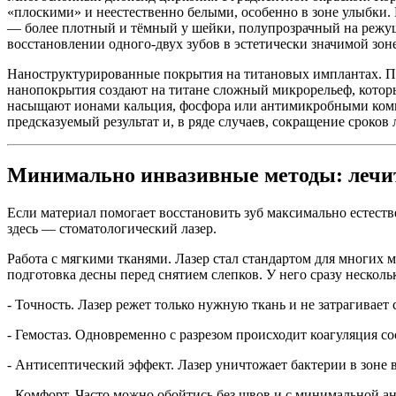
«плоскими» и неестественно белыми, особенно в зоне улыбки.
— более плотный и тёмный у шейки, полупрозрачный на режущем
восстановлении одного-двух зубов в эстетически значимой зон
Наноструктурированные покрытия на титановых имплантах. Пр
нанопокрытия создают на титане сложный микрорельеф, котор
насыщают ионами кальция, фосфора или антимикробными компо
предсказуемый результат и, в ряде случаев, сокращение сроков 
Минимально инвазивные методы: лечит
Если материал помогает восстановить зуб максимально естест
здесь — стоматологический лазер.
Работа с мягкими тканями. Лазер стал стандартом для многих 
подготовка десны перед снятием слепков. У него сразу нескол
- Точность. Лазер режет только нужную ткань и не затрагивает 
- Гемостаз. Одновременно с разрезом происходит коагуляция с
- Антисептический эффект. Лазер уничтожает бактерии в зоне 
- Комфорт. Часто можно обойтись без швов и с минимальной ан