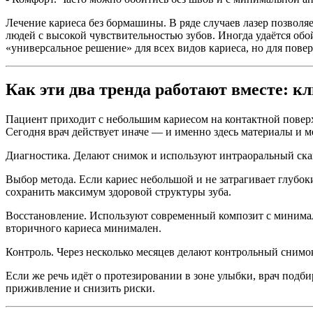
Лечение кариеса без бормашины. В ряде случаев лазер позволя
людей с высокой чувствительностью зубов. Иногда удаётся обой
«универсальное решение» для всех видов кариеса, но для пов
Как эти два тренда работают вместе: 
Пациент приходит с небольшим кариесом на контактной поверх
Сегодня врач действует иначе — и именно здесь материалы и м
Диагностика. Делают снимок и используют интраоральный ска
Выбор метода. Если кариес небольшой и не затрагивает глубок
сохранить максимум здоровой структуры зуба.
Восстановление. Используют современный композит с минимал
вторичного кариеса минимален.
Контроль. Через несколько месяцев делают контрольный снимок
Если же речь идёт о протезировании в зоне улыбки, врач под
приживление и снизить риски.