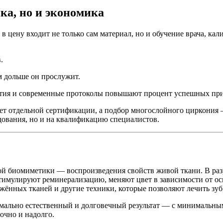
ика, но и экономика
в цену входит не только сам материал, но и обучение врача, кал
.
м дольше он прослужит.
крытия и современные протоколы повышают процент успешных п
бует отдельной сертификации, а подбор многослойного циркони
дования, но и на квалификацию специалистов.
ой биомиметики — воспроизведения свойств живой ткани. В разр
 стимулируют реминерализацию, меняют цвет в зависимости от 
жённых тканей и другие техники, которые позволяют лечить зуб,
симально естественный и долговечный результат — с минимальн
очно и надолго.