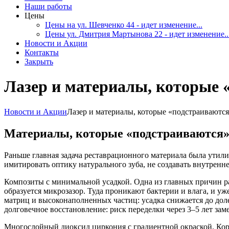
Наши работы
Цены
Цены на ул. Шевченко 44 - идет изменение...
Цены ул. Дмитрия Мартынова 22 - идет изменение..
Новости и Акции
Контакты
Закрыть
Лазер и материалы, которые 
Новости и Акции
Лазер и материалы, которые «подстраиваются
Материалы, которые «подстраиваются» 
Раньше главная задача реставрационного материала была утили
имитировать оптику натурального зуба, не создавать внутренн
Композиты с минимальной усадкой. Одна из главных причин ра
образуется микрозазор. Туда проникают бактерии и влага, и у
матриц и высоконаполненных частиц: усадка снижается до долей
долговечное восстановление: риск переделки через 3–5 лет зам
Многослойный диоксид циркония с градиентной окраской. Коро